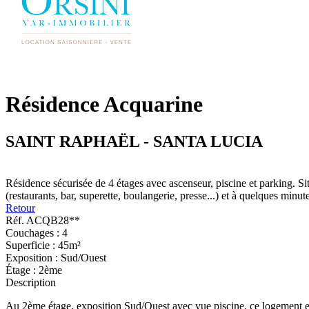
Résidence Acquarine
SAINT RAPHAËL - SANTA LUCIA
Résidence sécurisée de 4 étages avec ascenseur, piscine et parking. 
(restaurants, bar, superette, boulangerie, presse...) et à quelques minut
Retour
Réf.
ACQB28**
Couchages :
4
Superficie :
45m²
Exposition :
Sud/Ouest
Étage :
2ème
Description
Au 2ème étage, exposition Sud/Ouest avec vue piscine, ce logement e