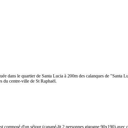
Située dans le quartier de Santa Lucia à 200m des calanques de "Santa
es du centre-ville de St Raphaël.
st composé d'un séjour (canapé-lit 2 personnes gigogne 90x190) avec c