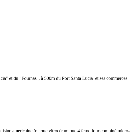
 Lucia" et du "Fournas", à 500m du Port Santa Lucia et ses commerces
uisine américaine (plaque vitrocéramique 4 feux, four combiné micro-