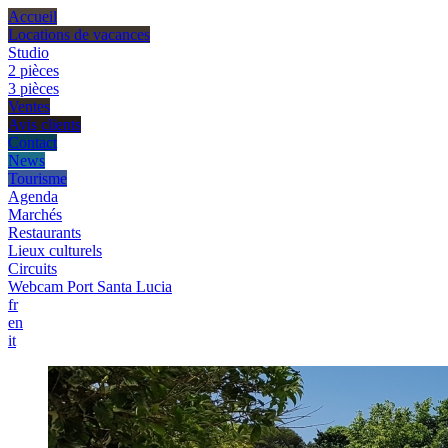
Accueil
Locations de vacances
Studio
2 pièces
3 pièces
Ventes
Avis clients
Contact
News
Tourisme
Agenda
Marchés
Restaurants
Lieux culturels
Circuits
Webcam Port Santa Lucia
fr
en
it